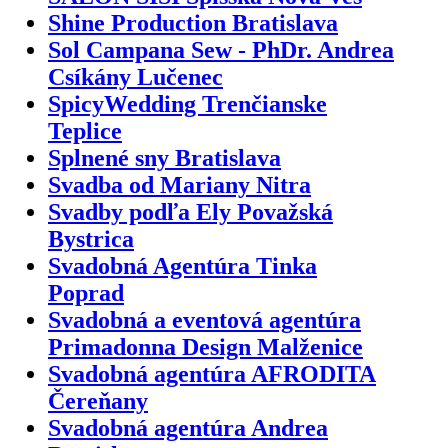
Shine Production Bratislava
Sol Campana Sew - PhDr. Andrea
Csíkány Lučenec
SpicyWedding Trenčianske
Teplice
Splnené sny Bratislava
Svadba od Mariany Nitra
Svadby podľa Ely Považská
Bystrica
Svadobná Agentúra Tinka
Poprad
Svadobná a eventová agentúra
Primadonna Design Malženice
Svadobná agentúra AFRODITA
Čereňany
Svadobná agentúra Andrea