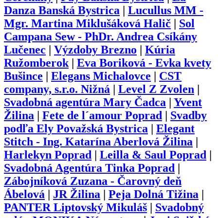
Danza Banská Bystrica
|
Lucullus MM -
Mgr. Martina Miklušáková Halič
|
Sol
Campana Sew - PhDr. Andrea Csíkány
Lučenec
|
Výzdoby Brezno
|
Kúria
Ružomberok
|
Eva Boriková - Evka kvety
Bušince
|
Elegans Michalovce
|
CST
company, s.r.o. Nižná
|
Level Z Zvolen
|
Svadobná agentúra Mary Čadca
|
Yvent
Žilina
|
Fete de l´amour Poprad
|
Svadby
podľa Ely Považská Bystrica
|
Elegant
Stitch - Ing. Katarína Aberlová Žilina
|
Harlekyn Poprad
|
Leilla & Saul Poprad
|
Svadobná Agentúra Tinka Poprad
|
Zábojníková Zuzana - Čarovný deň
Ábelová
|
JR Žilina
|
Peja Dolná Tižina
|
PANTER Liptovský Mikuláš
|
Svadobný