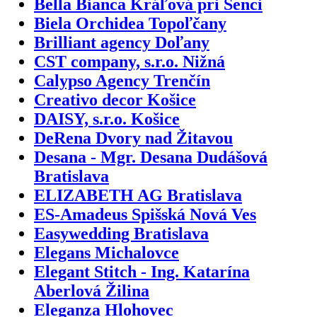
Bella Bianca Kráľová pri Senci
Biela Orchidea Topoľčany
Brilliant agency Doľany
CST company, s.r.o. Nižná
Calypso Agency Trenčín
Creativo decor Košice
DAISY, s.r.o. Košice
DeRena Dvory nad Žitavou
Desana - Mgr. Desana Dudášová
Bratislava
ELIZABETH AG Bratislava
ES-Amadeus Spišská Nová Ves
Easywedding Bratislava
Elegans Michalovce
Elegant Stitch - Ing. Katarína
Aberlová Žilina
Eleganza Hlohovec