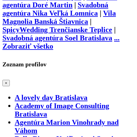
agentúra Doré Martin
|
Svadobná
agentúra Nika Veľká Lomnica
|
Vila
Magnolia Banská Štiavnica
|
SpicyWedding Trenčianske Teplice
|
Svadobná agentúra Soel Bratislava
...
Zobraziť všetko
Zoznam profilov
×
A lovely day Bratislava
Academy of Image Consulting
Bratislava
Agentúra Marion Vinohrady nad
Váhom