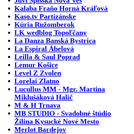
Juvi Spišská Nová Ves
Kalaba Fraňo Horná Kráľová
Kaso.tv Partizánske
Kúria Ružomberok
LK wedblog Topoľčany
La Danza Banská Bystrica
La Espiral Ábelová
Leilla & Saul Poprad
Lemur Košice
Level Z Zvolen
Lorelai Zlatno
Lucullus MM - Mgr. Martina
Miklušáková Halič
M & H Trnava
MB STUDIO - Svadobné štúdio
Žilina Kysucké Nové Mesto
Merlot Bardejov