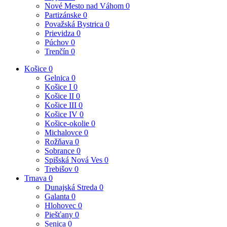
Nové Mesto nad Váhom
0
Partizánske
0
Považská Bystrica
0
Prievidza
0
Púchov
0
Trenčín
0
Košice
0
Gelnica
0
Košice I
0
Košice II
0
Košice III
0
Košice IV
0
Košice-okolie
0
Michalovce
0
Rožňava
0
Sobrance
0
Spišská Nová Ves
0
Trebišov
0
Trnava
0
Dunajská Streda
0
Galanta
0
Hlohovec
0
Piešťany
0
Senica
0