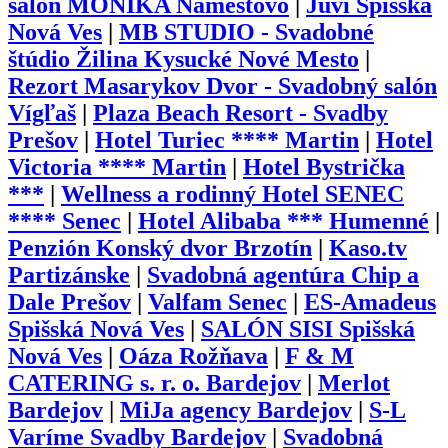
salón MONIKA Námestovo
|
Juvi Spišská
Nová Ves
|
MB STUDIO - Svadobné
štúdio Žilina Kysucké Nové Mesto
|
Rezort Masarykov Dvor - Svadobný salón
Vígľaš
|
Plaza Beach Resort - Svadby
Prešov
|
Hotel Turiec **** Martin
|
Hotel
Victoria **** Martin
|
Hotel Bystrička
***
|
Wellness a rodinný Hotel SENEC
**** Senec
|
Hotel Alibaba *** Humenné
|
Penzión Konský dvor Brzotín
|
Kaso.tv
Partizánske
|
Svadobná agentúra Chip a
Dale Prešov
|
Valfam Senec
|
ES-Amadeus
Spišská Nová Ves
|
SALÓN SISI Spišská
Nová Ves
|
Oáza Rožňava
|
F & M
CATERING s. r. o. Bardejov
|
Merlot
Bardejov
|
MiJa agency Bardejov
|
S-L
Varíme Svadby Bardejov
|
Svadobná