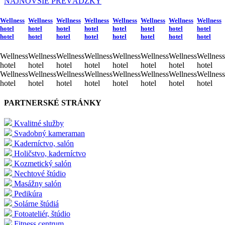
NAJNOVŠIE PREVÁDZKY
Wellness
Wellness
Wellness
Wellness
Wellness
Wellness
Wellness
Wellness
hotel
hotel
hotel
hotel
hotel
hotel
hotel
hotel
hotel
hotel
hotel
hotel
hotel
hotel
hotel
hotel
Wellness
Wellness
Wellness
Wellness
Wellness
Wellness
Wellness
Wellness
hotel
hotel
hotel
hotel
hotel
hotel
hotel
hotel
Wellness
Wellness
Wellness
Wellness
Wellness
Wellness
Wellness
Wellness
hotel
hotel
hotel
hotel
hotel
hotel
hotel
hotel
PARTNERSKÉ STRÁNKY
Kvalitné služby
Svadobný kameraman
Kaderníctvo, salón
Holičstvo, kaderníctvo
Kozmetický salón
Nechtové štúdio
Masážny salón
Pedikúra
Solárne štúdiá
Fotoateliér, štúdio
Fitness centrum