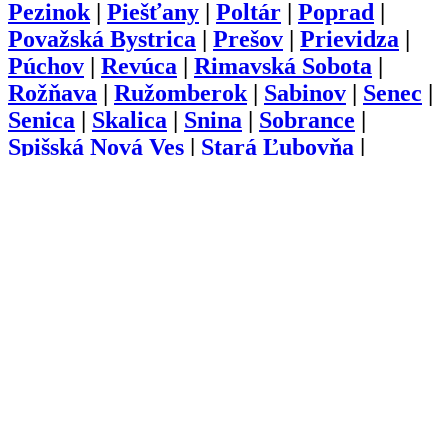
Pezinok
|
Piešťany
|
Poltár
|
Poprad
|
Považská Bystrica
|
Prešov
|
Prievidza
|
Púchov
|
Revúca
|
Rimavská Sobota
|
Rožňava
|
Ružomberok
|
Sabinov
|
Senec
|
Senica
|
Skalica
|
Snina
|
Sobrance
|
Spišská Nová Ves
|
Stará Ľubovňa
|
Stropkov
|
Svidník
|
Šaľa
|
Topoľčany
|
Trebišov
|
Trenčín
|
Trnava
|
Turčianske
Teplice
|
Tvrdošín
|
Veľký Krtíš
|
Vranov
nad Topľou
|
Zlaté Moravce
|
Zvolen
|
Žarnovica
|
Žiar nad Hronom
|
Žilina
O nás
Kariéra
Prihlásenie
Pridať firmu
Obchodné podmienky
Služby