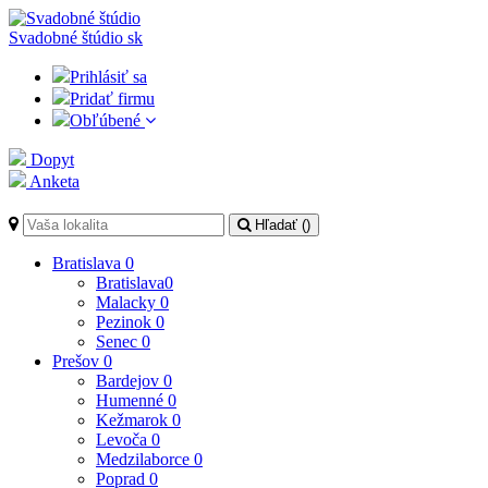
Svadobné štúdio
sk
Prihlásiť sa
Pridať firmu
Obľúbené
Dopyt
Anketa
Hľadať (
)
Bratislava
0
Bratislava
0
Malacky
0
Pezinok
0
Senec
0
Prešov
0
Bardejov
0
Humenné
0
Kežmarok
0
Levoča
0
Medzilaborce
0
Poprad
0