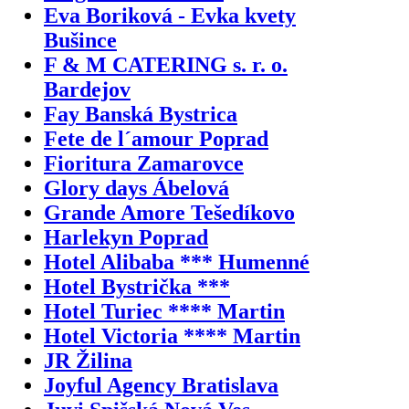
Eva Boriková - Evka kvety
Bušince
F & M CATERING s. r. o.
Bardejov
Fay Banská Bystrica
Fete de l´amour Poprad
Fioritura Zamarovce
Glory days Ábelová
Grande Amore Tešedíkovo
Harlekyn Poprad
Hotel Alibaba *** Humenné
Hotel Bystrička ***
Hotel Turiec **** Martin
Hotel Victoria **** Martin
JR Žilina
Joyful Agency Bratislava