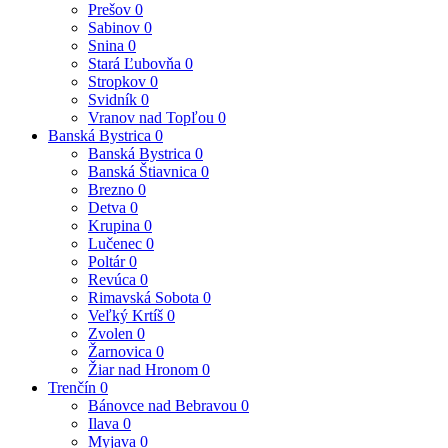
Prešov
0
Sabinov
0
Snina
0
Stará Ľubovňa
0
Stropkov
0
Svidník
0
Vranov nad Topľou
0
Banská Bystrica
0
Banská Bystrica
0
Banská Štiavnica
0
Brezno
0
Detva
0
Krupina
0
Lučenec
0
Poltár
0
Revúca
0
Rimavská Sobota
0
Veľký Krtíš
0
Zvolen
0
Žarnovica
0
Žiar nad Hronom
0
Trenčín
0
Bánovce nad Bebravou
0
Ilava
0
Myjava
0