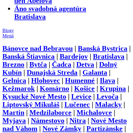
deň Ábelová
Áno svadobná agentúra
Bratislava
Blogy
Mestá
Bánovce nad Bebravou
|
Banská Bystrica
|
Banská Štiavnica
|
Bardejov
|
Bratislava
|
Brezno
|
Bytča
|
Čadca
|
Detva
|
Dolný
Kubín
|
Dunajská Streda
|
Galanta
|
Gelnica
|
Hlohovec
|
Humenné
|
Ilava
|
Kežmarok
|
Komárno
|
Košice
|
Krupina
|
Kysucké Nové Mesto
|
Levice
|
Levoča
|
Liptovský Mikuláš
|
Lučenec
|
Malacky
|
Martin
|
Medzilaborce
|
Michalovce
|
Myjava
|
Námestovo
|
Nitra
|
Nové Mesto
nad Váhom
|
Nové Zámky
|
Partizánske
|