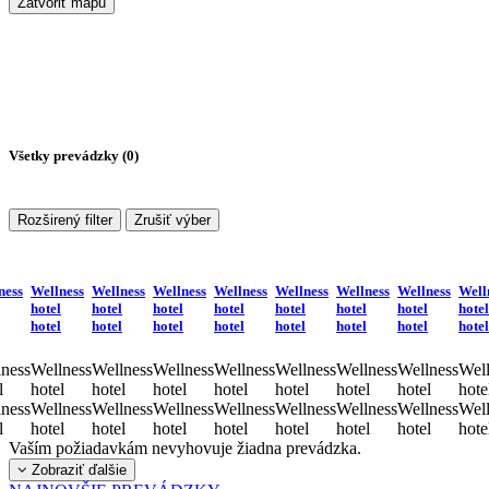
Zatvoriť mapu
Všetky prevádzky (
0
)
Rozširený filter
Zrušiť výber
ness
Wellness
Wellness
Wellness
Wellness
Wellness
Wellness
Wellness
Well
hotel
hotel
hotel
hotel
hotel
hotel
hotel
hotel
hotel
hotel
hotel
hotel
hotel
hotel
hotel
hotel
ness
Wellness
Wellness
Wellness
Wellness
Wellness
Wellness
Wellness
Well
l
hotel
hotel
hotel
hotel
hotel
hotel
hotel
hote
ness
Wellness
Wellness
Wellness
Wellness
Wellness
Wellness
Wellness
Well
l
hotel
hotel
hotel
hotel
hotel
hotel
hotel
hote
Vaším požiadavkám nevyhovuje žiadna prevádzka.
Zobraziť ďalšie