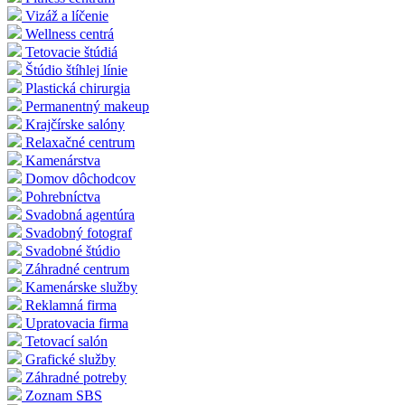
Vizáž a líčenie
Wellness centrá
Tetovacie štúdiá
Štúdio štíhlej línie
Plastická chirurgia
Permanentný makeup
Krajčírske salóny
Relaxačné centrum
Kamenárstva
Domov dôchodcov
Pohrebníctva
Svadobná agentúra
Svadobný fotograf
Svadobné štúdio
Záhradné centrum
Kamenárske služby
Reklamná firma
Upratovacia firma
Tetovací salón
Grafické služby
Záhradné potreby
Zoznam SBS