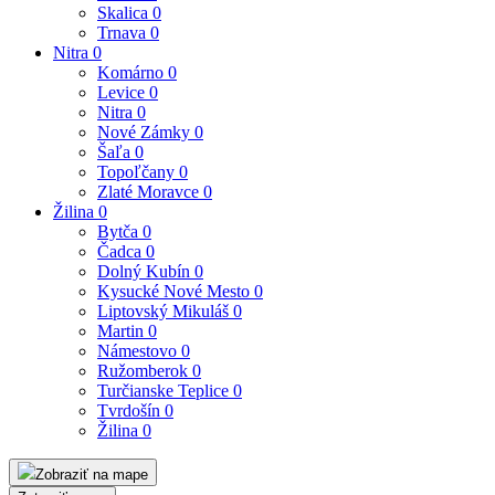
Skalica
0
Trnava
0
Nitra
0
Komárno
0
Levice
0
Nitra
0
Nové Zámky
0
Šaľa
0
Topoľčany
0
Zlaté Moravce
0
Žilina
0
Bytča
0
Čadca
0
Dolný Kubín
0
Kysucké Nové Mesto
0
Liptovský Mikuláš
0
Martin
0
Námestovo
0
Ružomberok
0
Turčianske Teplice
0
Tvrdošín
0
Žilina
0
Zobraziť na mape