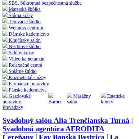
SBS, Súkromná bezpečnostná služba
Materská škôlka
Štúdia krásy
Tetovacie štúdio
Wellness centrum
Dámske kaderníctvo
Krajčírsky salón
Nechtové štúdio
Salóny krásy
Video kameraman
Relaxačné centrá
Solárne štúdio
Kozmetické služby
Farmárske potraviny
Pánske kaderníctva
Gazdovské
Masážny
Estetické
potraviny
Barber
salón
klinky
Prevádzky
Svadobný salón Ália Trenčianska Turná
|
Svadobná agentúra AFRODITA
Čereňany
|
Fay Banská Bystrica
|
La