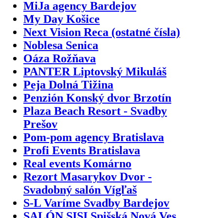
MiJa agency Bardejov
My Day Košice
Next Vision Reca (ostatné čísla)
Noblesa Senica
Oáza Rožňava
PANTER Liptovský Mikuláš
Peja Dolná Tižina
Penzión Konský dvor Brzotín
Plaza Beach Resort - Svadby
Prešov
Pom-pom agency Bratislava
Profi Events Bratislava
Real events Komárno
Rezort Masarykov Dvor -
Svadobný salón Vígľaš
S-L Varíme Svadby Bardejov
SALÓN SISI Spišská Nová Ves