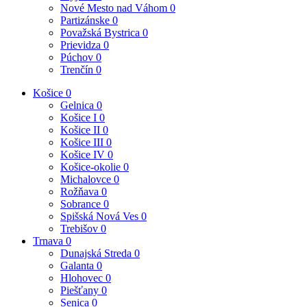
Nové Mesto nad Váhom
0
Partizánske
0
Považská Bystrica
0
Prievidza
0
Púchov
0
Trenčín
0
Košice
0
Gelnica
0
Košice I
0
Košice II
0
Košice III
0
Košice IV
0
Košice-okolie
0
Michalovce
0
Rožňava
0
Sobrance
0
Spišská Nová Ves
0
Trebišov
0
Trnava
0
Dunajská Streda
0
Galanta
0
Hlohovec
0
Piešťany
0
Senica
0