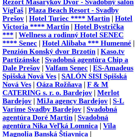
Rezort Masarykov Dvor - Svadobný salón
Vígľaš
|
Plaza Beach Resort - Svadby
Prešov
|
Hotel Turiec **** Martin
|
Hotel
Victoria **** Martin
|
Hotel Bystrička
***
|
Wellness a rodinný Hotel SENEC
**** Senec
|
Hotel Alibaba *** Humenné
|
Penzión Konský dvor Brzotín
|
Kaso.tv
Partizánske
|
Svadobná agentúra Chip a
Dale Prešov
|
Valfam Senec
|
ES-Amadeus
Spišská Nová Ves
|
SALÓN SISI Spišská
Nová Ves
|
Oáza Rožňava
|
F & M
CATERING s. r. o. Bardejov
|
Merlot
Bardejov
|
MiJa agency Bardejov
|
S-L
Varíme Svadby Bardejov
|
Svadobná
agentúra Doré Martin
|
Svadobná
agentúra Nika Veľká Lomnica
|
Vila
Magnolia Banská Štiavnica
|