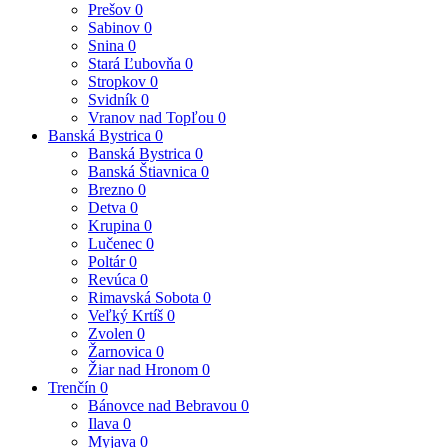
Prešov
0
Sabinov
0
Snina
0
Stará Ľubovňa
0
Stropkov
0
Svidník
0
Vranov nad Topľou
0
Banská Bystrica
0
Banská Bystrica
0
Banská Štiavnica
0
Brezno
0
Detva
0
Krupina
0
Lučenec
0
Poltár
0
Revúca
0
Rimavská Sobota
0
Veľký Krtíš
0
Zvolen
0
Žarnovica
0
Žiar nad Hronom
0
Trenčín
0
Bánovce nad Bebravou
0
Ilava
0
Myjava
0