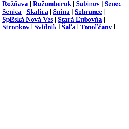
Rožňava
|
Ružomberok
|
Sabinov
|
Senec
|
Senica
|
Skalica
|
Snina
|
Sobrance
|
Spišská Nová Ves
|
Stará Ľubovňa
|
Stropkov
|
Svidník
|
Šaľa
|
Topoľčany
|
Trebišov
|
Trenčín
|
Trnava
|
Turčianske
Teplice
|
Tvrdošín
|
Veľký Krtíš
|
Vranov
nad Topľou
|
Zlaté Moravce
|
Zvolen
|
Žarnovica
|
Žiar nad Hronom
|
Žilina
O nás
Kariéra
Prihlásenie
Pridať firmu
Obchodné podmienky
Služby
Anketa
Virtual Tour
Dopyt
Internetová stránka