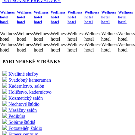
NAJNOVŠIE PREVÁDZKY
Wellness
Wellness
Wellness
Wellness
Wellness
Wellness
Wellness
Wellness
hotel
hotel
hotel
hotel
hotel
hotel
hotel
hotel
hotel
hotel
hotel
hotel
hotel
hotel
hotel
hotel
Wellness
Wellness
Wellness
Wellness
Wellness
Wellness
Wellness
Wellness
hotel
hotel
hotel
hotel
hotel
hotel
hotel
hotel
Wellness
Wellness
Wellness
Wellness
Wellness
Wellness
Wellness
Wellness
hotel
hotel
hotel
hotel
hotel
hotel
hotel
hotel
PARTNERSKÉ STRÁNKY
Kvalitné služby
Svadobný kameraman
Kaderníctvo, salón
Holičstvo, kaderníctvo
Kozmetický salón
Nechtové štúdio
Masážny salón
Pedikúra
Solárne štúdiá
Fotoateliér, štúdio
Fitness centrum