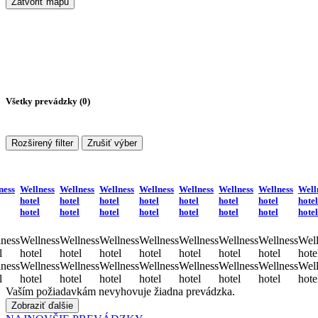
Zatvoriť mapu
Všetky prevádzky (
0
)
Rozširený filter
Zrušiť výber
ness
Wellness
Wellness
Wellness
Wellness
Wellness
Wellness
Wellness
Well
hotel
hotel
hotel
hotel
hotel
hotel
hotel
hotel
hotel
hotel
hotel
hotel
hotel
hotel
hotel
hotel
ness
Wellness
Wellness
Wellness
Wellness
Wellness
Wellness
Wellness
Well
l
hotel
hotel
hotel
hotel
hotel
hotel
hotel
hote
ness
Wellness
Wellness
Wellness
Wellness
Wellness
Wellness
Wellness
Well
l
hotel
hotel
hotel
hotel
hotel
hotel
hotel
hote
Vaším požiadavkám nevyhovuje žiadna prevádzka.
Zobraziť ďalšie