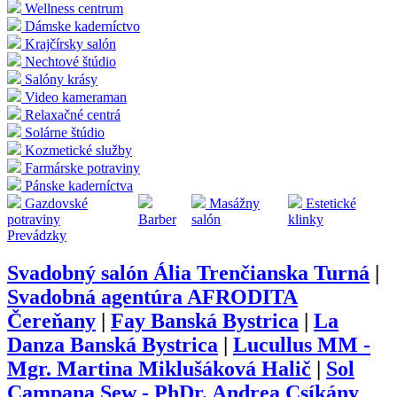
Wellness centrum
Dámske kaderníctvo
Krajčírsky salón
Nechtové štúdio
Salóny krásy
Video kameraman
Relaxačné centrá
Solárne štúdio
Kozmetické služby
Farmárske potraviny
Pánske kaderníctva
Gazdovské
Masážny
Estetické
potraviny
Barber
salón
klinky
Prevádzky
Svadobný salón Ália Trenčianska Turná
|
Svadobná agentúra AFRODITA
Čereňany
|
Fay Banská Bystrica
|
La
Danza Banská Bystrica
|
Lucullus MM -
Mgr. Martina Miklušáková Halič
|
Sol
Campana Sew - PhDr. Andrea Csíkány