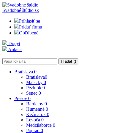
Svadobné štúdio
sk
Prihlásiť sa
Pridať firmu
Obľúbené
Dopyt
Anketa
Hľadať (
)
Bratislava
0
Bratislava
0
Malacky
0
Pezinok
0
Senec
0
Prešov
0
Bardejov
0
Humenné
0
Kežmarok
0
Levoča
0
Medzilaborce
0
Poprad
0