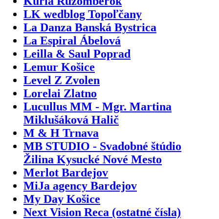
Kúria Ružomberok
LK wedblog Topoľčany
La Danza Banská Bystrica
La Espiral Ábelová
Leilla & Saul Poprad
Lemur Košice
Level Z Zvolen
Lorelai Zlatno
Lucullus MM - Mgr. Martina
Miklušáková Halič
M & H Trnava
MB STUDIO - Svadobné štúdio
Žilina Kysucké Nové Mesto
Merlot Bardejov
MiJa agency Bardejov
My Day Košice
Next Vision Reca (ostatné čísla)