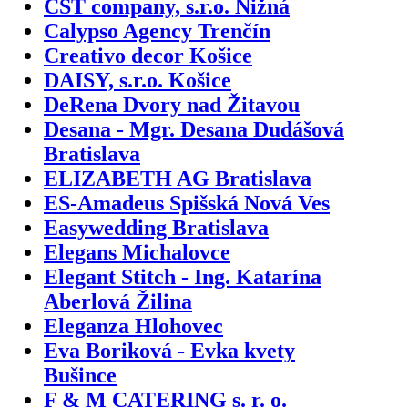
CST company, s.r.o. Nižná
Calypso Agency Trenčín
Creativo decor Košice
DAISY, s.r.o. Košice
DeRena Dvory nad Žitavou
Desana - Mgr. Desana Dudášová
Bratislava
ELIZABETH AG Bratislava
ES-Amadeus Spišská Nová Ves
Easywedding Bratislava
Elegans Michalovce
Elegant Stitch - Ing. Katarína
Aberlová Žilina
Eleganza Hlohovec
Eva Boriková - Evka kvety
Bušince
F & M CATERING s. r. o.