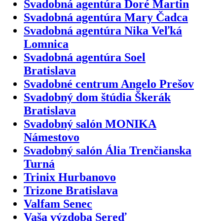
Svadobná agentúra Doré Martin
Svadobná agentúra Mary Čadca
Svadobná agentúra Nika Veľká
Lomnica
Svadobná agentúra Soel
Bratislava
Svadobné centrum Angelo Prešov
Svadobný dom štúdia Škerák
Bratislava
Svadobný salón MONIKA
Námestovo
Svadobný salón Ália Trenčianska
Turná
Trinix Hurbanovo
Trizone Bratislava
Valfam Senec
Vaša výzdoba Sereď