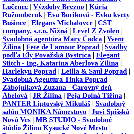
Lučenec
|
Výzdoby Brezno
|
Kúria
Ružomberok
|
Eva Boriková - Evka kvety
Bušince
|
Elegans Michalovce
|
CST
company, s.r.o. Nižná
|
Level Z Zvolen
|
Svadobná agentúra Mary Čadca
|
Yvent
Žilina
|
Fete de l´amour Poprad
|
Svadby
podľa Ely Považská Bystrica
|
Elegant
Stitch - Ing. Katarína Aberlová Žilina
|
Harlekyn Poprad
|
Leilla & Saul Poprad
|
Svadobná Agentúra Tinka Poprad
|
Zábojníková Zuzana - Čarovný deň
Ábelová
|
JR Žilina
|
Peja Dolná Tižina
|
PANTER Liptovský Mikuláš
|
Svadobný
salón MONIKA Námestovo
|
Juvi Spišská
Nová Ves
|
MB STUDIO - Svadobné
štúdio Žilina Kysucké Nové Mesto
|