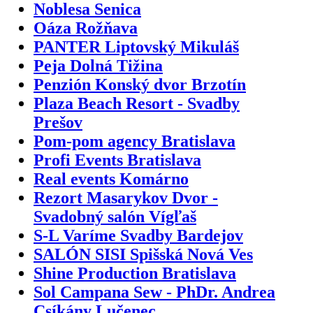
Noblesa Senica
Oáza Rožňava
PANTER Liptovský Mikuláš
Peja Dolná Tižina
Penzión Konský dvor Brzotín
Plaza Beach Resort - Svadby
Prešov
Pom-pom agency Bratislava
Profi Events Bratislava
Real events Komárno
Rezort Masarykov Dvor -
Svadobný salón Vígľaš
S-L Varíme Svadby Bardejov
SALÓN SISI Spišská Nová Ves
Shine Production Bratislava
Sol Campana Sew - PhDr. Andrea
Csíkány Lučenec