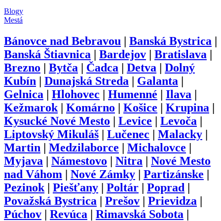
Blogy
Mestá
Bánovce nad Bebravou
|
Banská Bystrica
|
Banská Štiavnica
|
Bardejov
|
Bratislava
|
Brezno
|
Bytča
|
Čadca
|
Detva
|
Dolný
Kubín
|
Dunajská Streda
|
Galanta
|
Gelnica
|
Hlohovec
|
Humenné
|
Ilava
|
Kežmarok
|
Komárno
|
Košice
|
Krupina
|
Kysucké Nové Mesto
|
Levice
|
Levoča
|
Liptovský Mikuláš
|
Lučenec
|
Malacky
|
Martin
|
Medzilaborce
|
Michalovce
|
Myjava
|
Námestovo
|
Nitra
|
Nové Mesto
nad Váhom
|
Nové Zámky
|
Partizánske
|
Pezinok
|
Piešťany
|
Poltár
|
Poprad
|
Považská Bystrica
|
Prešov
|
Prievidza
|
Púchov
|
Revúca
|
Rimavská Sobota
|