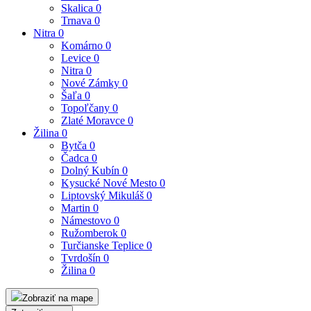
Skalica
0
Trnava
0
Nitra
0
Komárno
0
Levice
0
Nitra
0
Nové Zámky
0
Šaľa
0
Topoľčany
0
Zlaté Moravce
0
Žilina
0
Bytča
0
Čadca
0
Dolný Kubín
0
Kysucké Nové Mesto
0
Liptovský Mikuláš
0
Martin
0
Námestovo
0
Ružomberok
0
Turčianske Teplice
0
Tvrdošín
0
Žilina
0
Zobraziť na mape