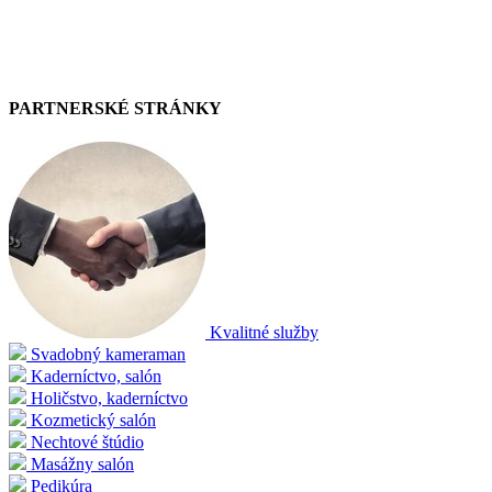
PARTNERSKÉ STRÁNKY
Kvalitné služby
Svadobný kameraman
Kaderníctvo, salón
Holičstvo, kaderníctvo
Kozmetický salón
Nechtové štúdio
Masážny salón
Pedikúra