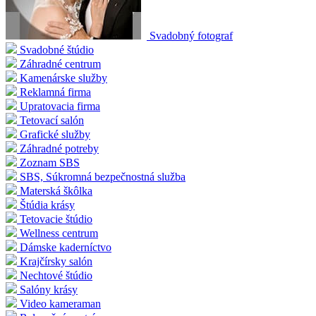
Svadobný fotograf
Svadobné štúdio
Záhradné centrum
Kamenárske služby
Reklamná firma
Upratovacia firma
Tetovací salón
Grafické služby
Záhradné potreby
Zoznam SBS
SBS, Súkromná bezpečnostná služba
Materská škôlka
Štúdia krásy
Tetovacie štúdio
Wellness centrum
Dámske kaderníctvo
Krajčírsky salón
Nechtové štúdio
Salóny krásy
Video kameraman