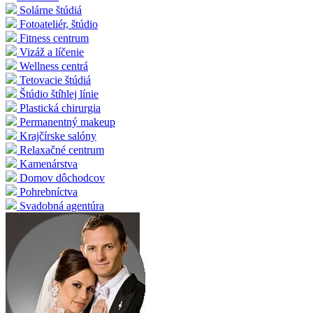
Solárne štúdiá
Fotoateliér, štúdio
Fitness centrum
Vizáž a líčenie
Wellness centrá
Tetovacie štúdiá
Štúdio štíhlej línie
Plastická chirurgia
Permanentný makeup
Krajčírske salóny
Relaxačné centrum
Kamenárstva
Domov dôchodcov
Pohrebníctva
Svadobná agentúra