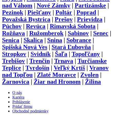
nad Váhom
|
Nové Zámky
|
Partizánske
|
Pezinok
|
Piešťany
|
Poltár
|
Poprad
|
Považská Bystrica
|
Prešov
|
Prievidza
|
Púchov
|
Revúca
|
Rimavská Sobota
|
Rožňava
|
Ružomberok
|
Sabinov
|
Senec
|
Senica
|
Skalica
|
Snina
|
Sobrance
|
Spišská Nová Ves
|
Stará Ľubovňa
|
Stropkov
|
Svidník
|
Šaľa
|
Topoľčany
|
Trebišov
|
Trenčín
|
Trnava
|
Turčianske
Teplice
|
Tvrdošín
|
Veľký Krtíš
|
Vranov
nad Topľou
|
Zlaté Moravce
|
Zvolen
|
Žarnovica
|
Žiar nad Hronom
|
Žilina
O nás
Kariéra
Prihlásenie
Pridať firmu
Obchodné podmienky