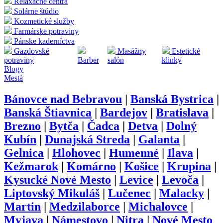
Relaxačné centrá
Solárne štúdio
Kozmetické služby
Farmárske potraviny
Pánske kaderníctva
Gazdovské
Masážny
Estetické
potraviny
Barber
salón
klinky
Blogy
Mestá
Bánovce nad Bebravou
|
Banská Bystrica
|
Banská Štiavnica
|
Bardejov
|
Bratislava
|
Brezno
|
Bytča
|
Čadca
|
Detva
|
Dolný
Kubín
|
Dunajská Streda
|
Galanta
|
Gelnica
|
Hlohovec
|
Humenné
|
Ilava
|
Kežmarok
|
Komárno
|
Košice
|
Krupina
|
Kysucké Nové Mesto
|
Levice
|
Levoča
|
Liptovský Mikuláš
|
Lučenec
|
Malacky
|
Martin
|
Medzilaborce
|
Michalovce
|
Myjava
|
Námestovo
|
Nitra
|
Nové Mesto