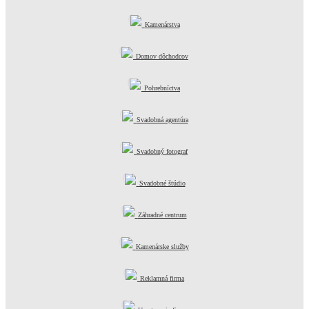
Kamenárstva
Domov dôchodcov
Pohrebníctva
Svadobná agentúra
Svadobný fotograf
Svadobné štúdio
Záhradné centrum
Kamenárske služby
Reklamná firma