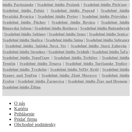
štúdio
Partizánske
|
Svadobné štúdio
Pezinok
|
Svadobné štúdio
Piešťany
|
Svadobné štúdio
Poltár
|
Svadobné štúdio
Poprad
|
Svadobné štúdio
Považská Bystrica
|
Svadobné štúdio
Prešov
|
Svadobné štúdio
Prievidza
|
Svadobné štúdio
Púchov
|
Svadobné štúdio
Revúca
|
Svadobné štúdio
Rimavská Sobota
|
Svadobné štúdio
Rožňava
|
Svadobné štúdio
Ružomberok
|
Svadobné štúdio
Sabinov
|
Svadobné štúdio
Senec
|
Svadobné štúdio
Senica
|
Svadobné štúdio
Skalica
|
Svadobné štúdio
Snina
|
Svadobné štúdio
Sobrance
|
Svadobné štúdio
Spišská Nová Ves
|
Svadobné štúdio
Stará Ľubovňa
|
Svadobné štúdio
Stropkov
|
Svadobné štúdio
Svidník
|
Svadobné štúdio
Šaľa
|
Svadobné štúdio
Topoľčany
|
Svadobné štúdio
Trebišov
|
Svadobné štúdio
Trenčín
|
Svadobné štúdio
Trnava
|
Svadobné štúdio
Turčianske Teplice
|
Svadobné štúdio
Tvrdošín
|
Svadobné štúdio
Veľký Krtíš
|
Svadobné štúdio
Vranov nad Topľou
|
Svadobné štúdio
Zlaté Moravce
|
Svadobné štúdio
Zvolen
|
Svadobné štúdio
Žarnovica
|
Svadobné štúdio
Žiar nad Hronom
|
Svadobné štúdio
Žilina
O nás
Kariéra
Prihlásenie
Pridať firmu
Obchodné podmienky