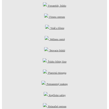
Fotoateliér, štúdio
Fitness centrum
Vizáž a líčenie
Wellness centrá
Tetovacie štúdiá
Štúdio štíhlej línie
Plastická chirurgia
Permanentný makeup
Krajčírske salóny
Relaxačné centrum