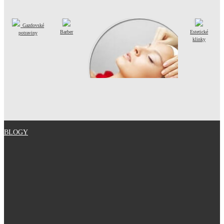
Gazdovské
Barber
Estetické
potraviny
klinky
Masážny salón
BLOGY