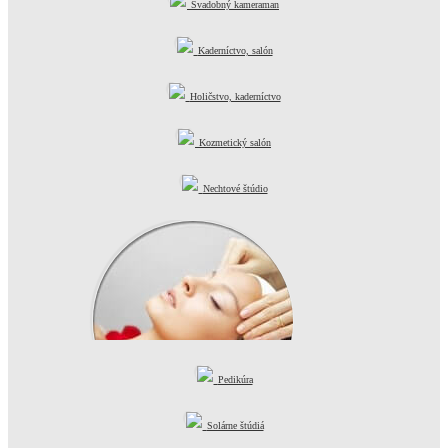
Svadobný kameraman
Kaderníctvo, salón
Holičstvo, kaderníctvo
Kozmetický salón
Nechtové štúdio
Pedikúra
Masážny salón
Solárne štúdiá