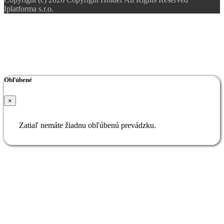
Iplatforma s.r.o.
Obľúbené
×
Zatiaľ nemáte žiadnu obľúbenú prevádzku.