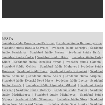
MESTÁ
Svadobné štúdio
Bánovce nad Bebravou
|
Svadobné štúdio
Banská Bystrica
|
Svadobné štúdio
Banská Štiavnica
|
Svadobné štúdio
Bardejov
|
Svadobné
štúdio
Bratislava
|
Svadobné štúdio
Brezno
|
Svadobné štúdio
Bytča
|
Svadobné štúdio
Čadca
|
Svadobné štúdio
Detva
|
Svadobné štúdio
Dolný
Kubín
|
Svadobné štúdio
Dunajská Streda
|
Svadobné štúdio
Galanta
|
Svadobné štúdio
Gelnica
|
Svadobné štúdio
Hlohovec
|
Svadobné štúdio
Humenné
|
Svadobné štúdio
Ilava
|
Svadobné štúdio
Kežmarok
|
Svadobné
štúdio
Komárno
|
Svadobné štúdio
Košice
|
Svadobné štúdio
Krupina
|
Svadobné štúdio
Kysucké Nové Mesto
|
Svadobné štúdio
Levice
|
Svadobné
štúdio
Levoča
|
Svadobné štúdio
Liptovský Mikuláš
|
Svadobné štúdio
Lučenec
|
Svadobné štúdio
Malacky
|
Svadobné štúdio
Martin
|
Svadobné
štúdio
Medzilaborce
|
Svadobné štúdio
Michalovce
|
Svadobné štúdio
Myjava
|
Svadobné štúdio
Námestovo
|
Svadobné štúdio
Nitra
|
Svadobné
štúdio
Nové Mesto nad Váhom
|
Svadobné štúdio
Nové Zámky
|
Svadobné