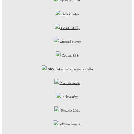
Upratovacia firma
Tetovací salón
Grafické služby
Záhradné potreby
Zoznam SBS
SBS, Súkromná bezpečnostná služba
Materská škôlka
Štúdia krásy
Tetovacie štúdio
Wellness centrum