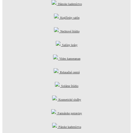
Dámske kaderníctvo
Krajčírsky salón
Nechtové štúdio
Salóny krásy
Video kameraman
Relaxačné centrá
Solárne štúdio
Kozmetické služby
Farmárske potraviny
Pánske kaderníctva