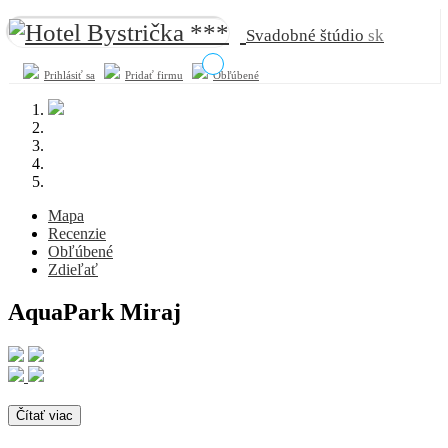
Svadobné štúdio
sk
Prihlásiť sa
Pridať firmu
Obľúbené
Mapa
Recenzie
Obľúbené
Zdieľať
AquaPark Miraj
Čítať viac