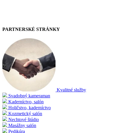
PARTNERSKÉ STRÁNKY
Kvalitné služby
Svadobný kameraman
Kaderníctvo, salón
Holičstvo, kaderníctvo
Kozmetický salón
Nechtové štúdio
Masážny salón
Pedikúra