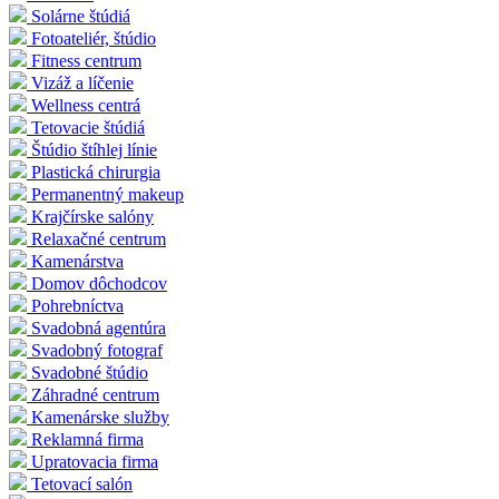
Solárne štúdiá
Fotoateliér, štúdio
Fitness centrum
Vizáž a líčenie
Wellness centrá
Tetovacie štúdiá
Štúdio štíhlej línie
Plastická chirurgia
Permanentný makeup
Krajčírske salóny
Relaxačné centrum
Kamenárstva
Domov dôchodcov
Pohrebníctva
Svadobná agentúra
Svadobný fotograf
Svadobné štúdio
Záhradné centrum
Kamenárske služby
Reklamná firma
Upratovacia firma
Tetovací salón