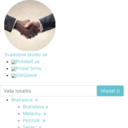
Svadobné štúdio
sk
Prihlásiť sa
Pridať firmu
Obľúbené
Hľadať (
)
Bratislava
0
Bratislava
0
Malacky
0
Pezinok
0
Senec
0