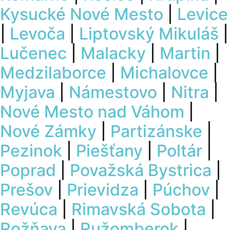
Kysucké Nové Mesto
|
Levice
|
Levoča
|
Liptovský Mikuláš
|
Lučenec
|
Malacky
|
Martin
|
Medzilaborce
|
Michalovce
|
Myjava
|
Námestovo
|
Nitra
|
Nové Mesto nad Váhom
|
Nové Zámky
|
Partizánske
|
Pezinok
|
Piešťany
|
Poltár
|
Poprad
|
Považská Bystrica
|
Prešov
|
Prievidza
|
Púchov
|
Revúca
|
Rimavská Sobota
|
Rožňava
|
Ružomberok
|