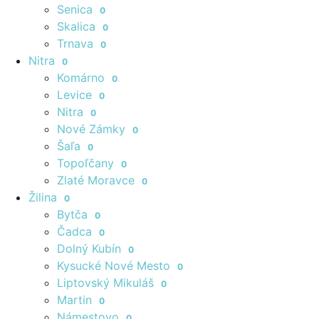
Senica
0
Skalica
0
Trnava
0
Nitra
0
Komárno
0
Levice
0
Nitra
0
Nové Zámky
0
Šaľa
0
Topoľčany
0
Zlaté Moravce
0
Žilina
0
Bytča
0
Čadca
0
Dolný Kubín
0
Kysucké Nové Mesto
0
Liptovský Mikuláš
0
Martin
0
Námestovo
0