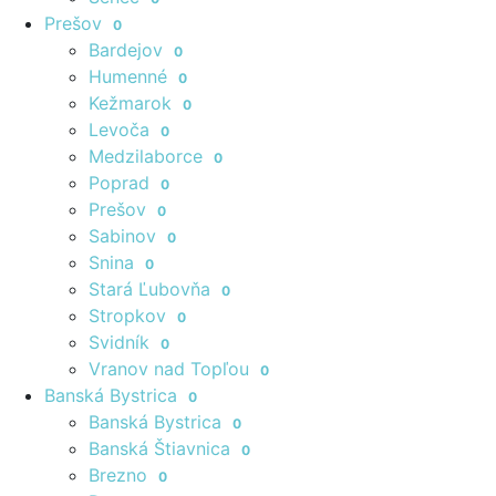
Prešov
0
Bardejov
0
Humenné
0
Kežmarok
0
Levoča
0
Medzilaborce
0
Poprad
0
Prešov
0
Sabinov
0
Snina
0
Stará Ľubovňa
0
Stropkov
0
Svidník
0
Vranov nad Topľou
0
Banská Bystrica
0
Banská Bystrica
0
Banská Štiavnica
0
Brezno
0