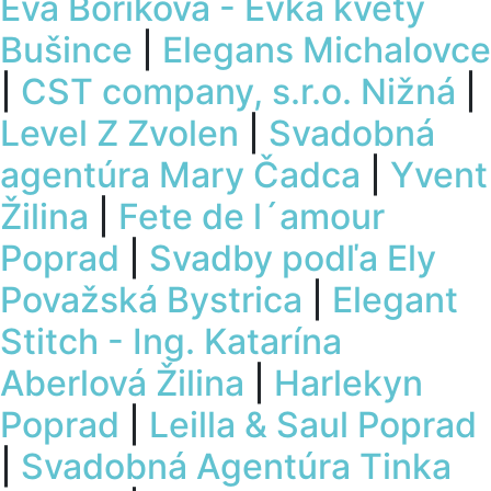
Eva Boriková - Evka kvety
Bušince
|
Elegans Michalovce
|
CST company, s.r.o. Nižná
|
Level Z Zvolen
|
Svadobná
agentúra Mary Čadca
|
Yvent
Žilina
|
Fete de l´amour
Poprad
|
Svadby podľa Ely
Považská Bystrica
|
Elegant
Stitch - Ing. Katarína
Aberlová Žilina
|
Harlekyn
Poprad
|
Leilla & Saul Poprad
|
Svadobná Agentúra Tinka