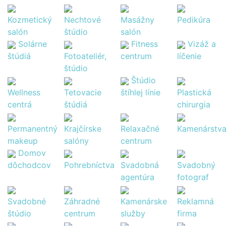
Kozmetický
Nechtové
Masážny
Pedikúra
salón
štúdio
salón
Solárne
Fitness
Vizáž a
štúdiá
Fotoateliér,
centrum
líčenie
štúdio
Štúdio
Wellness
Tetovacie
štíhlej línie
Plastická
centrá
štúdiá
chirurgia
Permanentný
Krajčírske
Relaxačné
Kamenárstv
makeup
salóny
centrum
Domov
dôchodcov
Pohrebníctva
Svadobná
Svadobný
agentúra
fotograf
Svadobné
Záhradné
Kamenárske
Reklamná
štúdio
centrum
služby
firma