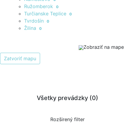
Ružomberok
0
Turčianske Teplice
0
Tvrdošín
0
Žilina
0
Zobraziť na mape
Zatvoriť mapu
Všetky prevádzky (
0
)
Rozširený filter