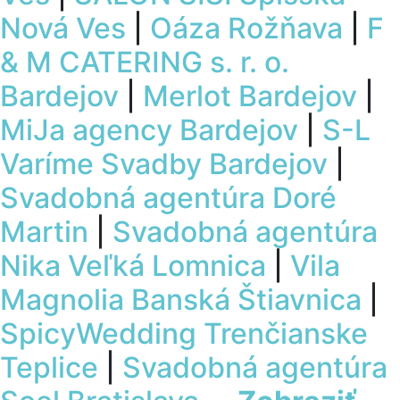
Nová Ves
|
Oáza Rožňava
|
F
& M CATERING s. r. o.
Bardejov
|
Merlot Bardejov
|
MiJa agency Bardejov
|
S-L
Varíme Svadby Bardejov
|
Svadobná agentúra Doré
Martin
|
Svadobná agentúra
Nika Veľká Lomnica
|
Vila
Magnolia Banská Štiavnica
|
SpicyWedding Trenčianske
Teplice
|
Svadobná agentúra