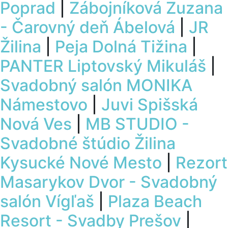
Poprad
|
Zábojníková Zuzana
- Čarovný deň Ábelová
|
JR
Žilina
|
Peja Dolná Tižina
|
PANTER Liptovský Mikuláš
|
Svadobný salón MONIKA
Námestovo
|
Juvi Spišská
Nová Ves
|
MB STUDIO -
Svadobné štúdio Žilina
Kysucké Nové Mesto
|
Rezort
Masarykov Dvor - Svadobný
salón Vígľaš
|
Plaza Beach
Resort - Svadby Prešov
|