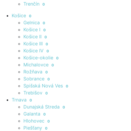
Trenčín
0
Košice
0
Gelnica
0
Košice I
0
Košice II
0
Košice III
0
Košice IV
0
Košice-okolie
0
Michalovce
0
Rožňava
0
Sobrance
0
Spišská Nová Ves
0
Trebišov
0
Trnava
0
Dunajská Streda
0
Galanta
0
Hlohovec
0
Piešťany
0