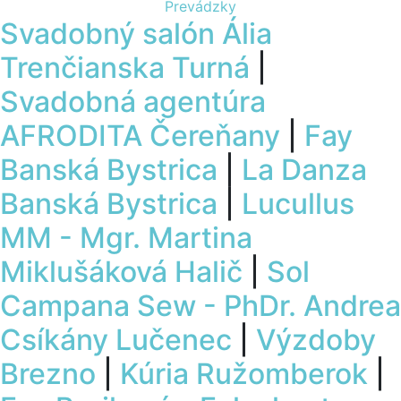
Prevádzky
Svadobný salón Ália
Trenčianska Turná
|
Svadobná agentúra
AFRODITA Čereňany
|
Fay
Banská Bystrica
|
La Danza
Banská Bystrica
|
Lucullus
MM - Mgr. Martina
Miklušáková Halič
|
Sol
Campana Sew - PhDr. Andrea
Csíkány Lučenec
|
Výzdoby
Brezno
|
Kúria Ružomberok
|