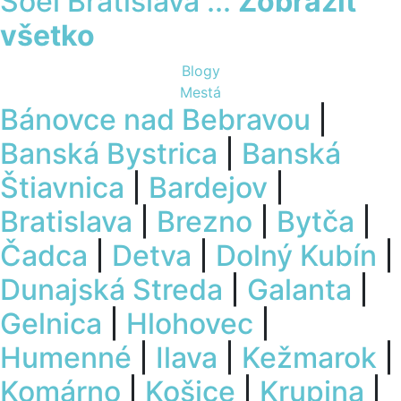
Soel Bratislava
...
Zobraziť
všetko
Blogy
Mestá
Bánovce nad Bebravou
|
Banská Bystrica
|
Banská
Štiavnica
|
Bardejov
|
Bratislava
|
Brezno
|
Bytča
|
Čadca
|
Detva
|
Dolný Kubín
|
Dunajská Streda
|
Galanta
|
Gelnica
|
Hlohovec
|
Humenné
|
Ilava
|
Kežmarok
|
Komárno
|
Košice
|
Krupina
|