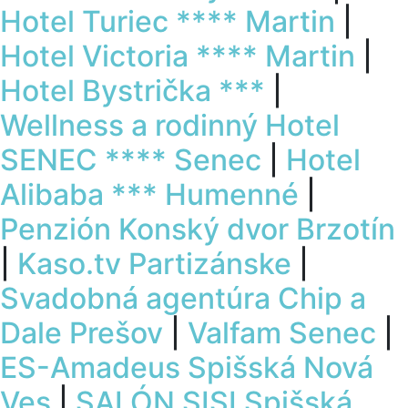
Hotel Turiec **** Martin
|
Hotel Victoria **** Martin
|
Hotel Bystrička ***
|
Wellness a rodinný Hotel
SENEC **** Senec
|
Hotel
Alibaba *** Humenné
|
Penzión Konský dvor Brzotín
|
Kaso.tv Partizánske
|
Svadobná agentúra Chip a
Dale Prešov
|
Valfam Senec
|
ES-Amadeus Spišská Nová
Ves
|
SALÓN SISI Spišská