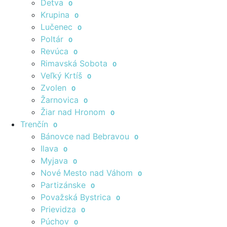
Detva
0
Krupina
0
Lučenec
0
Poltár
0
Revúca
0
Rimavská Sobota
0
Veľký Krtíš
0
Zvolen
0
Žarnovica
0
Žiar nad Hronom
0
Trenčín
0
Bánovce nad Bebravou
0
Ilava
0
Myjava
0
Nové Mesto nad Váhom
0
Partizánske
0
Považská Bystrica
0
Prievidza
0
Púchov
0