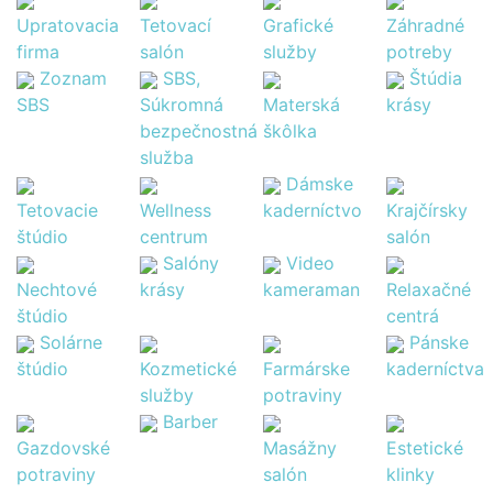
Upratovacia
Tetovací
Grafické
Záhradné
firma
salón
služby
potreby
Zoznam
SBS,
Štúdia
SBS
Súkromná
Materská
krásy
bezpečnostná
škôlka
služba
Dámske
Tetovacie
Wellness
kaderníctvo
Krajčírsky
štúdio
centrum
salón
Salóny
Video
Nechtové
krásy
kameraman
Relaxačné
štúdio
centrá
Solárne
Pánske
štúdio
Kozmetické
Farmárske
kaderníctva
služby
potraviny
Barber
Gazdovské
Masážny
Estetické
potraviny
salón
klinky