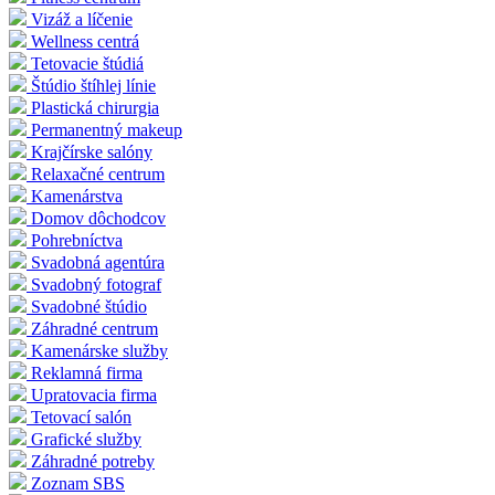
Vizáž a líčenie
Wellness centrá
Tetovacie štúdiá
Štúdio štíhlej línie
Plastická chirurgia
Permanentný makeup
Krajčírske salóny
Relaxačné centrum
Kamenárstva
Domov dôchodcov
Pohrebníctva
Svadobná agentúra
Svadobný fotograf
Svadobné štúdio
Záhradné centrum
Kamenárske služby
Reklamná firma
Upratovacia firma
Tetovací salón
Grafické služby
Záhradné potreby
Zoznam SBS