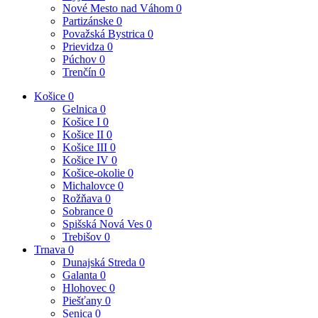
Nové Mesto nad Váhom
0
Partizánske
0
Považská Bystrica
0
Prievidza
0
Púchov
0
Trenčín
0
Košice
0
Gelnica
0
Košice I
0
Košice II
0
Košice III
0
Košice IV
0
Košice-okolie
0
Michalovce
0
Rožňava
0
Sobrance
0
Spišská Nová Ves
0
Trebišov
0
Trnava
0
Dunajská Streda
0
Galanta
0
Hlohovec
0
Piešťany
0
Senica
0