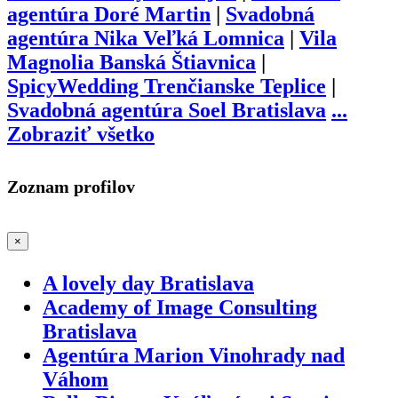
agentúra Doré Martin
|
Svadobná
agentúra Nika Veľká Lomnica
|
Vila
Magnolia Banská Štiavnica
|
SpicyWedding Trenčianske Teplice
|
Svadobná agentúra Soel Bratislava
...
Zobraziť všetko
Zoznam profilov
×
A lovely day Bratislava
Academy of Image Consulting
Bratislava
Agentúra Marion Vinohrady nad
Váhom