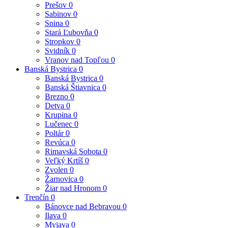
Prešov
0
Sabinov
0
Snina
0
Stará Ľubovňa
0
Stropkov
0
Svidník
0
Vranov nad Topľou
0
Banská Bystrica
0
Banská Bystrica
0
Banská Štiavnica
0
Brezno
0
Detva
0
Krupina
0
Lučenec
0
Poltár
0
Revúca
0
Rimavská Sobota
0
Veľký Krtíš
0
Zvolen
0
Žarnovica
0
Žiar nad Hronom
0
Trenčín
0
Bánovce nad Bebravou
0
Ilava
0
Myjava
0