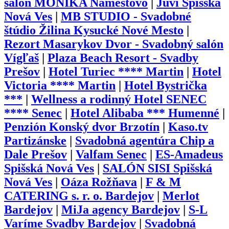
salón MONIKA Námestovo
|
Juvi Spišská
Nová Ves
|
MB STUDIO - Svadobné
štúdio Žilina Kysucké Nové Mesto
|
Rezort Masarykov Dvor - Svadobný salón
Vígľaš
|
Plaza Beach Resort - Svadby
Prešov
|
Hotel Turiec **** Martin
|
Hotel
Victoria **** Martin
|
Hotel Bystrička
***
|
Wellness a rodinný Hotel SENEC
**** Senec
|
Hotel Alibaba *** Humenné
|
Penzión Konský dvor Brzotín
|
Kaso.tv
Partizánske
|
Svadobná agentúra Chip a
Dale Prešov
|
Valfam Senec
|
ES-Amadeus
Spišská Nová Ves
|
SALÓN SISI Spišská
Nová Ves
|
Oáza Rožňava
|
F & M
CATERING s. r. o. Bardejov
|
Merlot
Bardejov
|
MiJa agency Bardejov
|
S-L
Varíme Svadby Bardejov
|
Svadobná