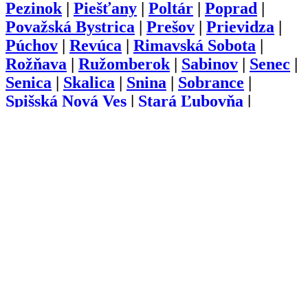
Pezinok
|
Piešťany
|
Poltár
|
Poprad
|
Považská Bystrica
|
Prešov
|
Prievidza
|
Púchov
|
Revúca
|
Rimavská Sobota
|
Rožňava
|
Ružomberok
|
Sabinov
|
Senec
|
Senica
|
Skalica
|
Snina
|
Sobrance
|
Spišská Nová Ves
|
Stará Ľubovňa
|
Stropkov
|
Svidník
|
Šaľa
|
Topoľčany
|
Trebišov
|
Trenčín
|
Trnava
|
Turčianske
Teplice
|
Tvrdošín
|
Veľký Krtíš
|
Vranov
nad Topľou
|
Zlaté Moravce
|
Zvolen
|
Žarnovica
|
Žiar nad Hronom
|
Žilina
O nás
Kariéra
Prihlásenie
Pridať firmu
Obchodné podmienky
Služby