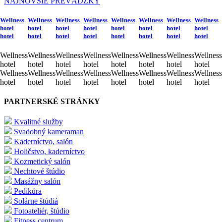
NAJNOVŠIE PREVÁDZKY
Wellness
Wellness
Wellness
Wellness
Wellness
Wellness
Wellness
Wellness
hotel
hotel
hotel
hotel
hotel
hotel
hotel
hotel
hotel
hotel
hotel
hotel
hotel
hotel
hotel
hotel
Wellness
Wellness
Wellness
Wellness
Wellness
Wellness
Wellness
Wellness
hotel
hotel
hotel
hotel
hotel
hotel
hotel
hotel
Wellness
Wellness
Wellness
Wellness
Wellness
Wellness
Wellness
Wellness
hotel
hotel
hotel
hotel
hotel
hotel
hotel
hotel
PARTNERSKÉ STRÁNKY
Kvalitné služby
Svadobný kameraman
Kaderníctvo, salón
Holičstvo, kaderníctvo
Kozmetický salón
Nechtové štúdio
Masážny salón
Pedikúra
Solárne štúdiá
Fotoateliér, štúdio
Fitness centrum