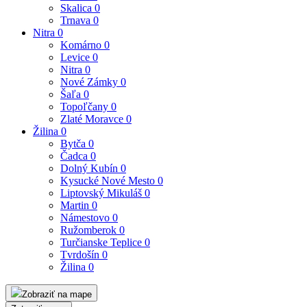
Skalica
0
Trnava
0
Nitra
0
Komárno
0
Levice
0
Nitra
0
Nové Zámky
0
Šaľa
0
Topoľčany
0
Zlaté Moravce
0
Žilina
0
Bytča
0
Čadca
0
Dolný Kubín
0
Kysucké Nové Mesto
0
Liptovský Mikuláš
0
Martin
0
Námestovo
0
Ružomberok
0
Turčianske Teplice
0
Tvrdošín
0
Žilina
0
Zobraziť na mape