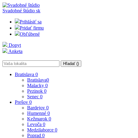
Svadobné štúdio
sk
Prihlásiť sa
Pridať firmu
Obľúbené
Dopyt
Anketa
Hľadať (
)
Bratislava
0
Bratislava
0
Malacky
0
Pezinok
0
Senec
0
Prešov
0
Bardejov
0
Humenné
0
Kežmarok
0
Levoča
0
Medzilaborce
0
Poprad
0