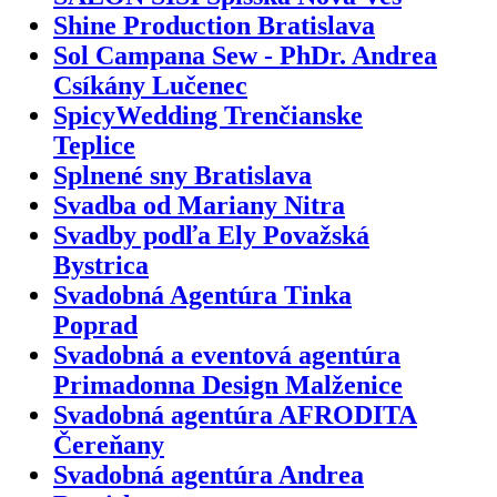
Shine Production Bratislava
Sol Campana Sew - PhDr. Andrea
Csíkány Lučenec
SpicyWedding Trenčianske
Teplice
Splnené sny Bratislava
Svadba od Mariany Nitra
Svadby podľa Ely Považská
Bystrica
Svadobná Agentúra Tinka
Poprad
Svadobná a eventová agentúra
Primadonna Design Malženice
Svadobná agentúra AFRODITA
Čereňany
Svadobná agentúra Andrea