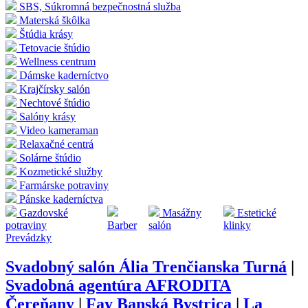
SBS, Súkromná bezpečnostná služba
Materská škôlka
Štúdia krásy
Tetovacie štúdio
Wellness centrum
Dámske kaderníctvo
Krajčírsky salón
Nechtové štúdio
Salóny krásy
Video kameraman
Relaxačné centrá
Solárne štúdio
Kozmetické služby
Farmárske potraviny
Pánske kaderníctva
Gazdovské
Masážny
Estetické
potraviny
Barber
salón
klinky
Prevádzky
Svadobný salón Ália Trenčianska Turná
|
Svadobná agentúra AFRODITA
Čereňany
|
Fay Banská Bystrica
|
La