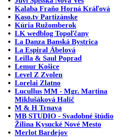
Juvi Spišská Nová Ves
Kalaba Fraňo Horná Kráľová
Kaso.tv Partizánske
Kúria Ružomberok
LK wedblog Topoľčany
La Danza Banská Bystrica
La Espiral Ábelová
Leilla & Saul Poprad
Lemur Košice
Level Z Zvolen
Lorelai Zlatno
Lucullus MM - Mgr. Martina
Miklušáková Halič
M & H Trnava
MB STUDIO - Svadobné štúdio
Žilina Kysucké Nové Mesto
Merlot Bardejov