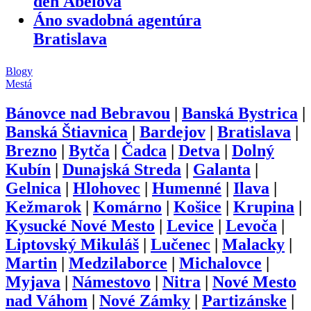
deň Ábelová
Áno svadobná agentúra
Bratislava
Blogy
Mestá
Bánovce nad Bebravou
|
Banská Bystrica
|
Banská Štiavnica
|
Bardejov
|
Bratislava
|
Brezno
|
Bytča
|
Čadca
|
Detva
|
Dolný
Kubín
|
Dunajská Streda
|
Galanta
|
Gelnica
|
Hlohovec
|
Humenné
|
Ilava
|
Kežmarok
|
Komárno
|
Košice
|
Krupina
|
Kysucké Nové Mesto
|
Levice
|
Levoča
|
Liptovský Mikuláš
|
Lučenec
|
Malacky
|
Martin
|
Medzilaborce
|
Michalovce
|
Myjava
|
Námestovo
|
Nitra
|
Nové Mesto
nad Váhom
|
Nové Zámky
|
Partizánske
|