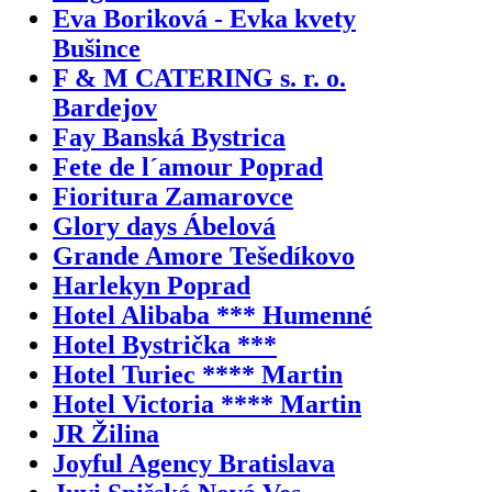
Eva Boriková - Evka kvety
Bušince
F & M CATERING s. r. o.
Bardejov
Fay Banská Bystrica
Fete de l´amour Poprad
Fioritura Zamarovce
Glory days Ábelová
Grande Amore Tešedíkovo
Harlekyn Poprad
Hotel Alibaba *** Humenné
Hotel Bystrička ***
Hotel Turiec **** Martin
Hotel Victoria **** Martin
JR Žilina
Joyful Agency Bratislava