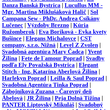
Danza Banská Bystrica
|
Lucullus MM -
Mgr. Martina Miklušáková Halič
|
Sol
Campana Sew - PhDr. Andrea Csíkány
Lučenec
|
Výzdoby Brezno
|
Kúria
Ružomberok
|
Eva Boriková - Evka kvety
Bušince
|
Elegans Michalovce
|
CST
company, s.r.o. Nižná
|
Level Z Zvolen
|
Svadobná agentúra Mary Čadca
|
Yvent
Žilina
|
Fete de l´amour Poprad
|
Svadby
podľa Ely Považská Bystrica
|
Elegant
Stitch - Ing. Katarína Aberlová Žilina
|
Harlekyn Poprad
|
Leilla & Saul Poprad
|
Svadobná Agentúra Tinka Poprad
|
Zábojníková Zuzana - Čarovný deň
Ábelová
|
JR Žilina
|
Peja Dolná Tižina
|
PANTER Liptovský Mikuláš
|
Svadobný