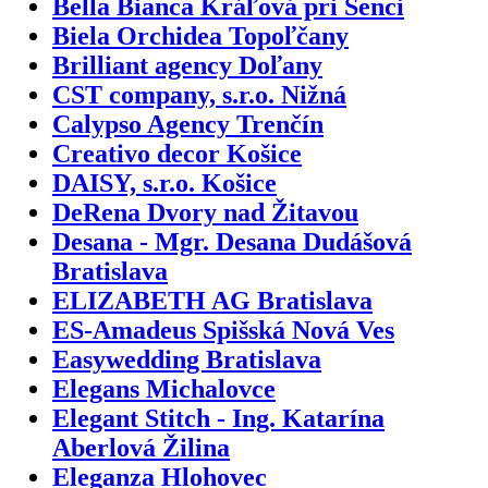
Bella Bianca Kráľová pri Senci
Biela Orchidea Topoľčany
Brilliant agency Doľany
CST company, s.r.o. Nižná
Calypso Agency Trenčín
Creativo decor Košice
DAISY, s.r.o. Košice
DeRena Dvory nad Žitavou
Desana - Mgr. Desana Dudášová
Bratislava
ELIZABETH AG Bratislava
ES-Amadeus Spišská Nová Ves
Easywedding Bratislava
Elegans Michalovce
Elegant Stitch - Ing. Katarína
Aberlová Žilina
Eleganza Hlohovec