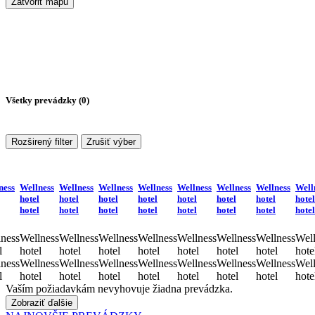
Zatvoriť mapu
Všetky prevádzky (
0
)
Rozširený filter
Zrušiť výber
ness
Wellness
Wellness
Wellness
Wellness
Wellness
Wellness
Wellness
Well
hotel
hotel
hotel
hotel
hotel
hotel
hotel
hotel
hotel
hotel
hotel
hotel
hotel
hotel
hotel
hotel
ness
Wellness
Wellness
Wellness
Wellness
Wellness
Wellness
Wellness
Well
l
hotel
hotel
hotel
hotel
hotel
hotel
hotel
hote
ness
Wellness
Wellness
Wellness
Wellness
Wellness
Wellness
Wellness
Well
l
hotel
hotel
hotel
hotel
hotel
hotel
hotel
hote
Vaším požiadavkám nevyhovuje žiadna prevádzka.
Zobraziť ďalšie