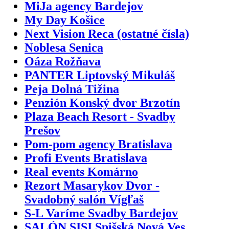
MiJa agency Bardejov
My Day Košice
Next Vision Reca (ostatné čísla)
Noblesa Senica
Oáza Rožňava
PANTER Liptovský Mikuláš
Peja Dolná Tižina
Penzión Konský dvor Brzotín
Plaza Beach Resort - Svadby
Prešov
Pom-pom agency Bratislava
Profi Events Bratislava
Real events Komárno
Rezort Masarykov Dvor -
Svadobný salón Vígľaš
S-L Varíme Svadby Bardejov
SALÓN SISI Spišská Nová Ves