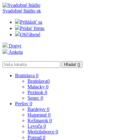
Svadobné štúdio
sk
Prihlásiť sa
Pridať firmu
Obľúbené
Dopyt
Anketa
Hľadať (
)
Bratislava
0
Bratislava
0
Malacky
0
Pezinok
0
Senec
0
Prešov
0
Bardejov
0
Humenné
0
Kežmarok
0
Levoča
0
Medzilaborce
0
Poprad
0