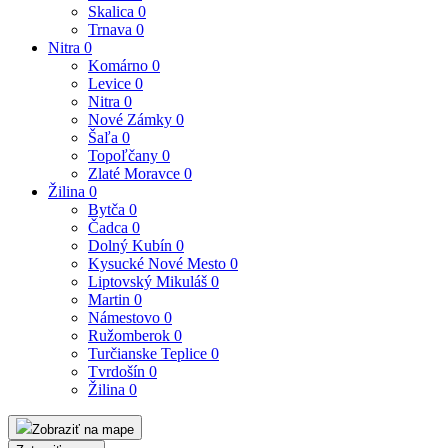
Skalica
0
Trnava
0
Nitra
0
Komárno
0
Levice
0
Nitra
0
Nové Zámky
0
Šaľa
0
Topoľčany
0
Zlaté Moravce
0
Žilina
0
Bytča
0
Čadca
0
Dolný Kubín
0
Kysucké Nové Mesto
0
Liptovský Mikuláš
0
Martin
0
Námestovo
0
Ružomberok
0
Turčianske Teplice
0
Tvrdošín
0
Žilina
0
Zobraziť na mape