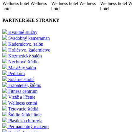
Wellness hotel Wellness
Wellness hotel Wellness
Wellness hotel W
hotel
hotel
hotel
PARTNERSKÉ STRÁNKY
Kvalitné služby
Svadobný kameraman
Kaderníctvo, salón
Holičstvo, kaderníctvo
Kozmetický salón
Nechtové štúdio
Masážny salón
Pedikúra
Solárne štúdiá
Fotoateliér, štúdio
Fitness centrum
Vizáž a líčenie
Wellness centrá
Tetovacie štúdiá
Štúdio štíhlej línie
Plastická chirurgia
Permanentný makeup