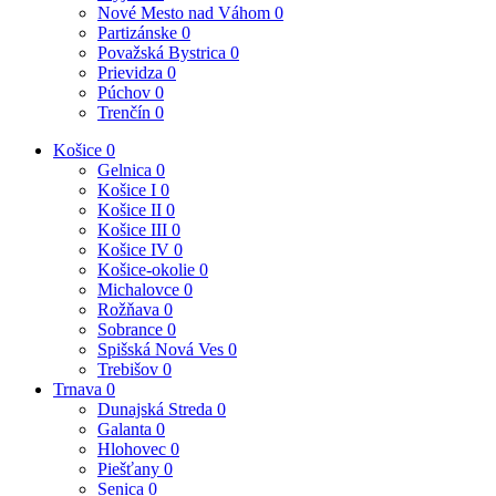
Nové Mesto nad Váhom
0
Partizánske
0
Považská Bystrica
0
Prievidza
0
Púchov
0
Trenčín
0
Košice
0
Gelnica
0
Košice I
0
Košice II
0
Košice III
0
Košice IV
0
Košice-okolie
0
Michalovce
0
Rožňava
0
Sobrance
0
Spišská Nová Ves
0
Trebišov
0
Trnava
0
Dunajská Streda
0
Galanta
0
Hlohovec
0
Piešťany
0
Senica
0