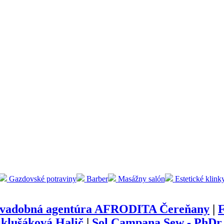
Gazdovské potraviny
Barber
Masážny salón
Estetické klink
vadobná agentúra AFRODITA Čereňany
|
F
klušáková Halič
|
Sol Campana Sew - PhDr.