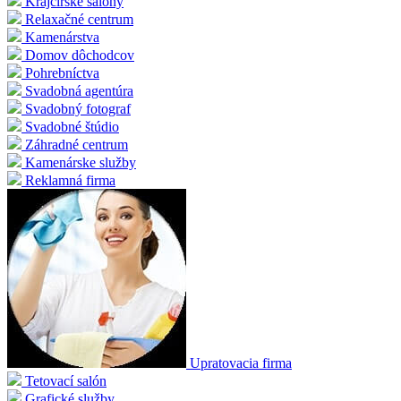
Krajčírske salóny
Relaxačné centrum
Kamenárstva
Domov dôchodcov
Pohrebníctva
Svadobná agentúra
Svadobný fotograf
Svadobné štúdio
Záhradné centrum
Kamenárske služby
Reklamná firma
Upratovacia firma
Tetovací salón
Grafické služby