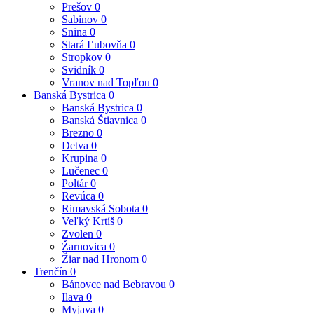
Prešov
0
Sabinov
0
Snina
0
Stará Ľubovňa
0
Stropkov
0
Svidník
0
Vranov nad Topľou
0
Banská Bystrica
0
Banská Bystrica
0
Banská Štiavnica
0
Brezno
0
Detva
0
Krupina
0
Lučenec
0
Poltár
0
Revúca
0
Rimavská Sobota
0
Veľký Krtíš
0
Zvolen
0
Žarnovica
0
Žiar nad Hronom
0
Trenčín
0
Bánovce nad Bebravou
0
Ilava
0
Myjava
0