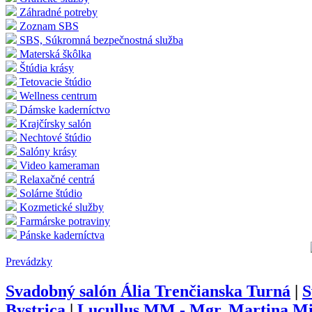
Záhradné potreby
Zoznam SBS
SBS, Súkromná bezpečnostná služba
Materská škôlka
Štúdia krásy
Tetovacie štúdio
Wellness centrum
Dámske kaderníctvo
Krajčírsky salón
Nechtové štúdio
Salóny krásy
Video kameraman
Relaxačné centrá
Solárne štúdio
Kozmetické služby
Farmárske potraviny
Pánske kaderníctva
Prevádzky
Svadobný salón Ália Trenčianska Turná
|
S
Bystrica
|
Lucullus MM - Mgr. Martina Mi