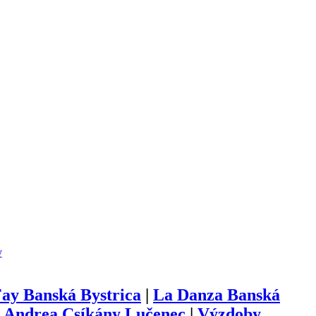
y
ay Banská Bystrica
|
La Danza Banská
 Andrea Csíkány Lučenec
|
Výzdoby