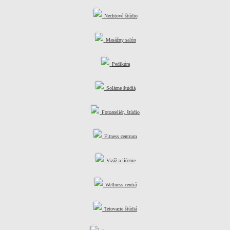
Nechtové štúdio
Masážny salón
Pedikúra
Solárne štúdiá
Fotoateliér, štúdio
Fitness centrum
Vizáž a líčenie
Wellness centrá
Tetovacie štúdiá