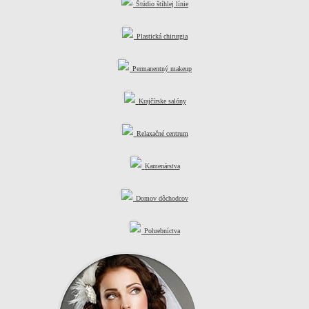
Štúdio štíhlej línie
Plastická chirurgia
Permanentný makeup
Krajčírske salóny
Relaxačné centrum
Kamenárstva
Domov dôchodcov
Pohrebníctva