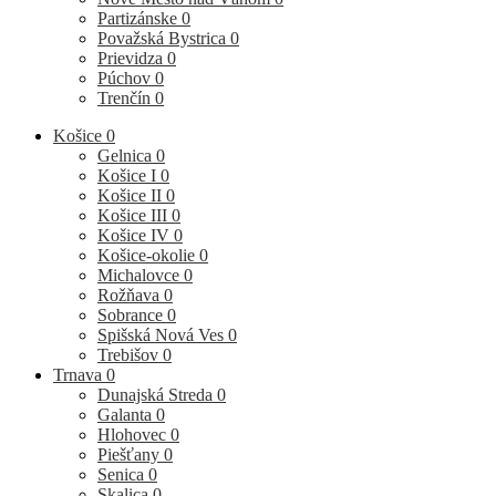
Partizánske
0
Považská Bystrica
0
Prievidza
0
Púchov
0
Trenčín
0
Košice
0
Gelnica
0
Košice I
0
Košice II
0
Košice III
0
Košice IV
0
Košice-okolie
0
Michalovce
0
Rožňava
0
Sobrance
0
Spišská Nová Ves
0
Trebišov
0
Trnava
0
Dunajská Streda
0
Galanta
0
Hlohovec
0
Piešťany
0
Senica
0
Skalica
0