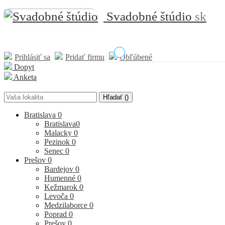
Svadobné štúdio
sk
Prihlásiť sa
Pridať firmu
Obľúbené
Dopyt
Anketa
Hľadať (
)
Bratislava
0
Bratislava
0
Malacky
0
Pezinok
0
Senec
0
Prešov
0
Bardejov
0
Humenné
0
Kežmarok
0
Levoča
0
Medzilaborce
0
Poprad
0
Prešov
0