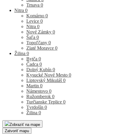
Trnava
0
Nitra
0
Komárno
0
Levice
0
Nitra
0
Nové Zámky
0
Šaľa
0
Topoľčany
0
Zlaté Moravce
0
Žilina
0
Bytča
0
Čadca
0
Dolný Kubín
0
Kysucké Nové Mesto
0
Liptovský Mikuláš
0
Martin
0
Námestovo
0
Ružomberok
0
Turčianske Teplice
0
Tvrdošín
0
Žilina
0
Zobraziť na mape
Zatvoriť mapu