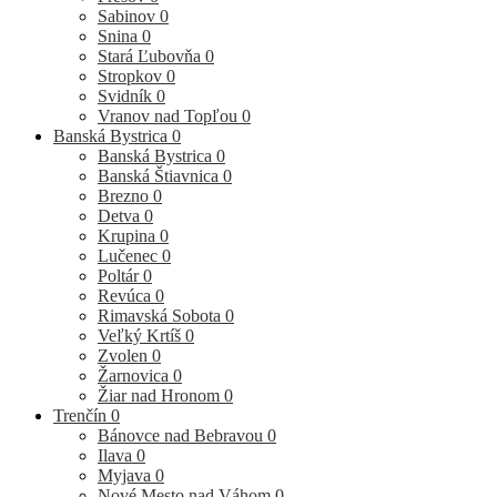
Sabinov
0
Snina
0
Stará Ľubovňa
0
Stropkov
0
Svidník
0
Vranov nad Topľou
0
Banská Bystrica
0
Banská Bystrica
0
Banská Štiavnica
0
Brezno
0
Detva
0
Krupina
0
Lučenec
0
Poltár
0
Revúca
0
Rimavská Sobota
0
Veľký Krtíš
0
Zvolen
0
Žarnovica
0
Žiar nad Hronom
0
Trenčín
0
Bánovce nad Bebravou
0
Ilava
0
Myjava
0
Nové Mesto nad Váhom
0