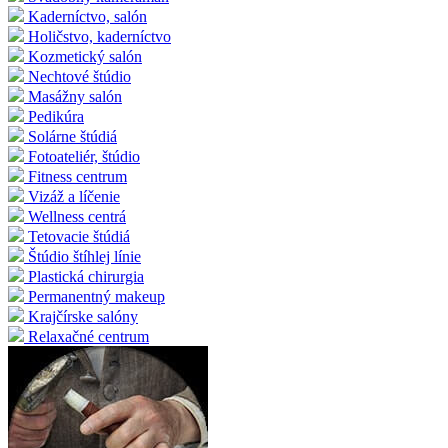
Kaderníctvo, salón
Holičstvo, kaderníctvo
Kozmetický salón
Nechtové štúdio
Masážny salón
Pedikúra
Solárne štúdiá
Fotoateliér, štúdio
Fitness centrum
Vizáž a líčenie
Wellness centrá
Tetovacie štúdiá
Štúdio štíhlej línie
Plastická chirurgia
Permanentný makeup
Krajčírske salóny
Relaxačné centrum