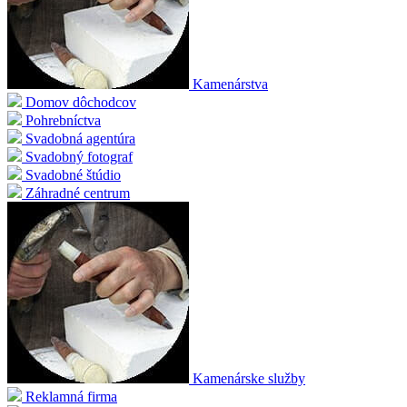
Kamenárstva
Domov dôchodcov
Pohrebníctva
Svadobná agentúra
Svadobný fotograf
Svadobné štúdio
Záhradné centrum
Kamenárske služby
Reklamná firma