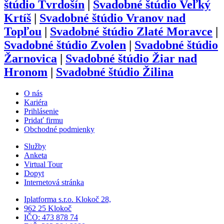
štúdio
Tvrdošín
|
Svadobné štúdio
Veľký
Krtíš
|
Svadobné štúdio
Vranov nad
Topľou
|
Svadobné štúdio
Zlaté Moravce
|
Svadobné štúdio
Zvolen
|
Svadobné štúdio
Žarnovica
|
Svadobné štúdio
Žiar nad
Hronom
|
Svadobné štúdio
Žilina
O nás
Kariéra
Prihlásenie
Pridať firmu
Obchodné podmienky
Služby
Anketa
Virtual Tour
Dopyt
Internetová stránka
Iplatforma s.r.o. Klokoč 28,
962 25 Klokoč
IČO: 473 878 74