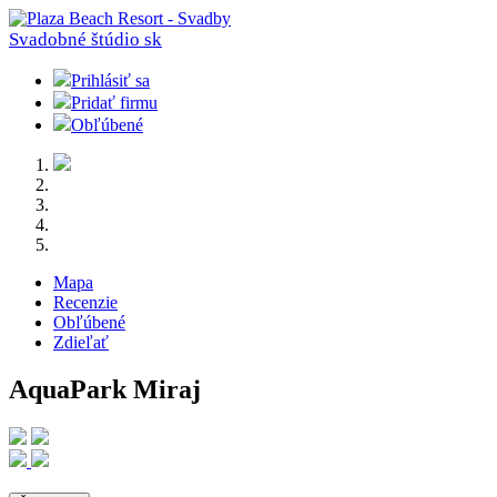
Svadobné štúdio
sk
Prihlásiť sa
Pridať firmu
Obľúbené
Mapa
Recenzie
Obľúbené
Zdieľať
AquaPark Miraj