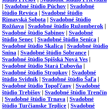
|
Svadobné štúdio
Púchov
|
Svadobné
štúdio
Revúca
|
Svadobné štúdio
Rimavská Sobota
|
Svadobné štúdio
Rožňava
|
Svadobné štúdio
Ružomberok
|
Svadobné štúdio
Sabinov
|
Svadobné
štúdio
Senec
|
Svadobné štúdio
Senica
|
Svadobné štúdio
Skalica
|
Svadobné štúdio
Snina
|
Svadobné štúdio
Sobrance
|
Svadobné štúdio
Spišská Nová Ves
|
Svadobné štúdio
Stará Ľubovňa
|
Svadobné štúdio
Stropkov
|
Svadobné
štúdio
Svidník
|
Svadobné štúdio
Šaľa
|
Svadobné štúdio
Topoľčany
|
Svadobné
štúdio
Trebišov
|
Svadobné štúdio
Trenčín
|
Svadobné štúdio
Trnava
|
Svadobné
štúdio
Turčianske Teplice
|
Svadobné