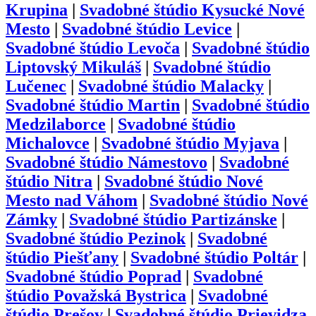
Krupina
|
Svadobné štúdio
Kysucké Nové
Mesto
|
Svadobné štúdio
Levice
|
Svadobné štúdio
Levoča
|
Svadobné štúdio
Liptovský Mikuláš
|
Svadobné štúdio
Lučenec
|
Svadobné štúdio
Malacky
|
Svadobné štúdio
Martin
|
Svadobné štúdio
Medzilaborce
|
Svadobné štúdio
Michalovce
|
Svadobné štúdio
Myjava
|
Svadobné štúdio
Námestovo
|
Svadobné
štúdio
Nitra
|
Svadobné štúdio
Nové
Mesto nad Váhom
|
Svadobné štúdio
Nové
Zámky
|
Svadobné štúdio
Partizánske
|
Svadobné štúdio
Pezinok
|
Svadobné
štúdio
Piešťany
|
Svadobné štúdio
Poltár
|
Svadobné štúdio
Poprad
|
Svadobné
štúdio
Považská Bystrica
|
Svadobné
štúdio
Prešov
|
Svadobné štúdio
Prievidza