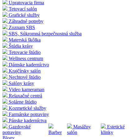
Upratovacia firma
Tetovací salón
Grafické služby
Záhradné potreby
Zoznam SBS
SBS, Súkromná bezpečnostná služba
Materská škôlka
Štúdia krásy
Tetovacie štúdio
Wellness centrum
Dámske kaderníctvo
Krajčírsky salón
Nechtové štúdio
Salóny krásy
Video kameraman
Relaxačné centrá
Solárne štúdio
Kozmetické služby
Farmárske potraviny
Pánske kaderníctva
Gazdovské
Masážny
Estetické
potraviny
Barber
salón
klinky
Blogy